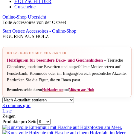
HOLZSCHILDER
Gutscheine
Online-Shop Übersicht
Tolle Accessoires von der Ostsee!
Start
Ostsee Accessoires - Online-Shop
FIGUREN AUS HOLZ
HOLZFIGUREN MIT CHARAKTER
Holzfiguren für besondere Deko- und Geschenkideen
– Tierische
Charaktere, maritime Favoriten und ausgefallene Motive setzen auf
Fensterbank, Kommode oder im Eingangsbereich persönliche Akzente.
Entdecken Sie die Figur, die zu Ihnen passt.
Besonders schön dazu:
Holzlaufenten
und
Möwen aus Holz
3 columns grid
Liste
Zeigen
Produkte pro Seite