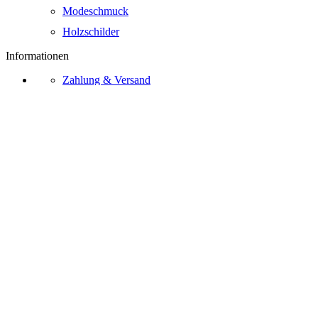
Modeschmuck
Holzschilder
Informationen
Zahlung & Versand
Zahlungsarten
Widerrufsrecht
AGB
Kontakt
Über Uns
Bezahlmethoden
Vertrag widerrufen
Ⓒ 2026 – Sternschnuppe.online