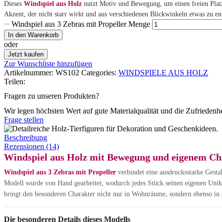
Dieses
Windspiel aus Holz
nutzt Motiv und Bewegung, um einen freien Platz
Akzent, der nicht starr wirkt und aus verschiedenen Blickwinkeln etwas zu en
Windspiel aus 3 Zebras mit Propeller Menge
In den Warenkorb
oder
Jetzt kaufen
Zur Wunschliste hinzufügen
Artikelnummer:
WS102
Categories:
WINDSPIELE AUS HOLZ
Teilen:
Fragen zu unseren Produkten?
Wir legen höchsten Wert auf gute Materialqualität und die Zufriedenh
Frage stellen
Beschreibung
Rezensionen (14)
Windspiel aus Holz mit Bewegung und eigenem Ch
Windspiel aus 3 Zebras mit Propeller
verbindet eine ausdrucksstarke Gesta
Modell wurde von Hand gearbeitet, wodurch jedes Stück seinen eigenen Unika
bringt den besonderen Charakter nicht nur in Wohnräume, sondern ebenso in 
Die besonderen Details dieses Modells