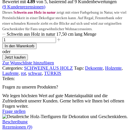
Bewertet mit
4.89
von 5, basierend auf
9
Kundenbewertungen
(
9
Kundenrezensionen)
Dieses
Schwein aus Holz in natur
zeigt mit einer Farbgebung in Natur, wie viel
Persönlichkeit in einer Dekofigur stecken kann. Auf Regal, Fensterbank oder
einer schmalen Konsole zieht es die Blicke auf sich und wird zur originellen
Geschenkidee für Fans ungewöhnlicher Wohnaccessoires.
Schwein aus Holz in natur 17,50 cm lang Menge
In den Warenkorb
oder
Jetzt kaufen
Zur Wunschliste hinzufügen
Categories:
SCHWEINE AUS HOLZ
Tags:
Dekoente
,
Holzente
,
Laufente
,
rot
,
schwaz
,
TÜRKIS
Teilen:
Fragen zu unseren Produkten?
Wir legen höchsten Wert auf gute Materialqualität und die
Zufriedenheit unserer Kunden. Gerne helfen wir Ihnen bei offenen
Fragen weiter.
Frage stellen
Beschreibung
Rezensionen (9)