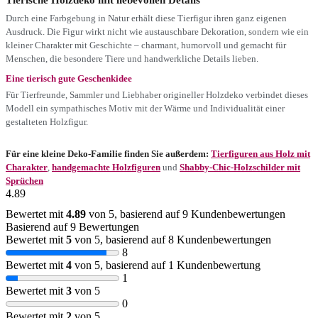
Durch eine Farbgebung in Natur erhält diese Tierfigur ihren ganz eigenen
Ausdruck. Die Figur wirkt nicht wie austauschbare Dekoration, sondern wie ein
kleiner Charakter mit Geschichte – charmant, humorvoll und gemacht für
Menschen, die besondere Tiere und handwerkliche Details lieben.
Eine tierisch gute Geschenkidee
Für Tierfreunde, Sammler und Liebhaber origineller Holzdeko verbindet dieses
Modell ein sympathisches Motiv mit der Wärme und Individualität einer
gestalteten Holzfigur.
Für eine kleine Deko-Familie finden Sie außerdem:
Tierfiguren aus Holz mit
Charakter
,
handgemachte Holzfiguren
und
Shabby-Chic-Holzschilder mit
Sprüchen
4.89
Bewertet mit
4.89
von 5, basierend auf
9
Kundenbewertungen
Basierend auf 9 Bewertungen
Bewertet mit
5
von 5, basierend auf
8
Kundenbewertungen
8
Bewertet mit
4
von 5, basierend auf
1
Kundenbewertung
1
Bewertet mit
3
von 5
0
Bewertet mit
2
von 5