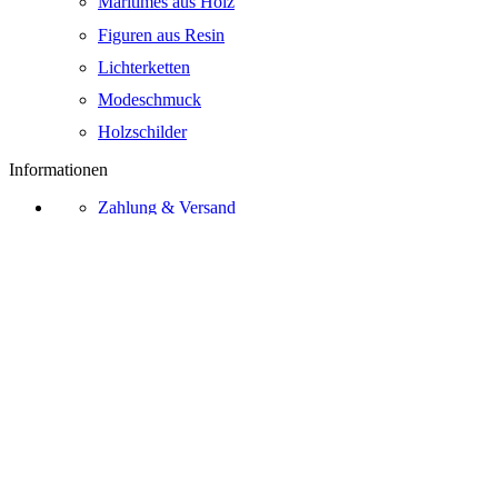
Maritimes aus Holz
Figuren aus Resin
Lichterketten
Modeschmuck
Holzschilder
Informationen
Zahlung & Versand
Zahlungsarten
Widerrufsrecht
AGB
Kontakt
Über Uns
Bezahlmethoden
Vertrag widerrufen