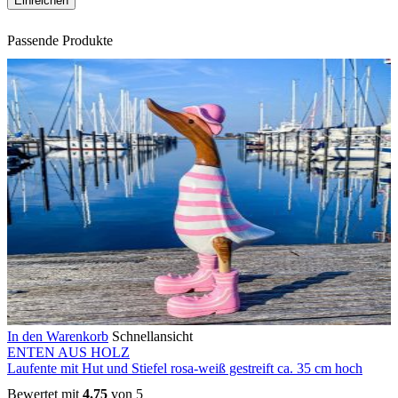
Passende Produkte
In den Warenkorb
Schnellansicht
ENTEN AUS HOLZ
Laufente mit Hut und Stiefel rosa-weiß gestreift ca. 35 cm hoch
Bewertet mit
4.75
von 5