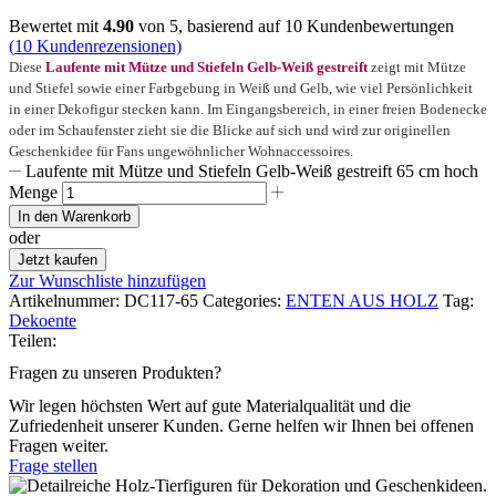
Bewertet mit
4.90
von 5, basierend auf
10
Kundenbewertungen
(
10
Kundenrezensionen)
Diese
Laufente mit Mütze und Stiefeln Gelb-Weiß gestreift
zeigt mit Mütze
und Stiefel sowie einer Farbgebung in Weiß und Gelb, wie viel Persönlichkeit
in einer Dekofigur stecken kann. Im Eingangsbereich, in einer freien Bodenecke
oder im Schaufenster zieht sie die Blicke auf sich und wird zur originellen
Geschenkidee für Fans ungewöhnlicher Wohnaccessoires.
Laufente mit Mütze und Stiefeln Gelb-Weiß gestreift 65 cm hoch
Menge
In den Warenkorb
oder
Jetzt kaufen
Zur Wunschliste hinzufügen
Artikelnummer:
DC117-65
Categories:
ENTEN AUS HOLZ
Tag:
Dekoente
Teilen:
Fragen zu unseren Produkten?
Wir legen höchsten Wert auf gute Materialqualität und die
Zufriedenheit unserer Kunden. Gerne helfen wir Ihnen bei offenen
Fragen weiter.
Frage stellen