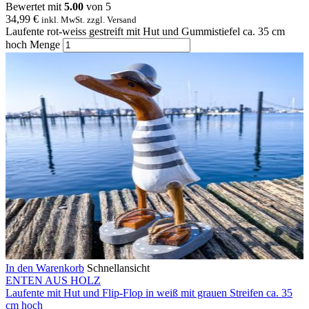
Bewertet mit
5.00
von 5
34,99
€
inkl. MwSt. zzgl. Versand
Laufente rot-weiss gestreift mit Hut und Gummistiefel ca. 35 cm
hoch Menge
In den Warenkorb
Schnellansicht
ENTEN AUS HOLZ
Laufente mit Hut und Flip-Flop in weiß mit grauen Streifen ca. 35
cm hoch