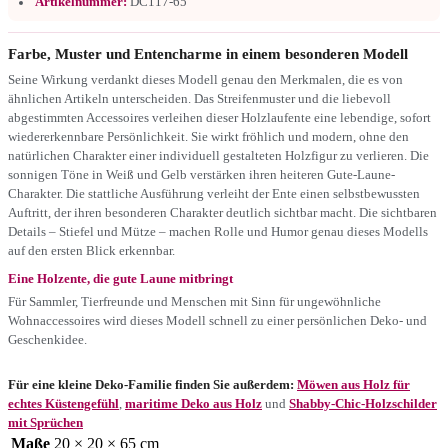
Artikelnummer:
DC117-65
Farbe, Muster und Entencharme in einem besonderen Modell
Seine Wirkung verdankt dieses Modell genau den Merkmalen, die es von
ähnlichen Artikeln unterscheiden. Das Streifenmuster und die liebevoll
abgestimmten Accessoires verleihen dieser Holzlaufente eine lebendige, sofort
wiedererkennbare Persönlichkeit. Sie wirkt fröhlich und modern, ohne den
natürlichen Charakter einer individuell gestalteten Holzfigur zu verlieren. Die
sonnigen Töne in Weiß und Gelb verstärken ihren heiteren Gute-Laune-
Charakter. Die stattliche Ausführung verleiht der Ente einen selbstbewussten
Auftritt, der ihren besonderen Charakter deutlich sichtbar macht. Die sichtbaren
Details – Stiefel und Mütze – machen Rolle und Humor genau dieses Modells
auf den ersten Blick erkennbar.
Eine Holzente, die gute Laune mitbringt
Für Sammler, Tierfreunde und Menschen mit Sinn für ungewöhnliche
Wohnaccessoires wird dieses Modell schnell zu einer persönlichen Deko- und
Geschenkidee.
Für eine kleine Deko-Familie finden Sie außerdem:
Möwen aus Holz für
echtes Küstengefühl
,
maritime Deko aus Holz
und
Shabby-Chic-Holzschilder
mit Sprüchen
Maße
20 × 20 × 65 cm