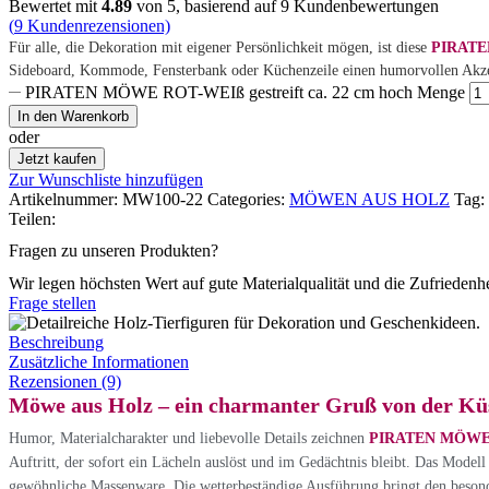
Bewertet mit
4.89
von 5, basierend auf
9
Kundenbewertungen
(
9
Kundenrezensionen)
Für alle, die Dekoration mit eigener Persönlichkeit mögen, ist diese
PIRATE
Sideboard, Kommode, Fensterbank oder Küchenzeile einen humorvollen Akzen
PIRATEN MÖWE ROT-WEIß gestreift ca. 22 cm hoch Menge
In den Warenkorb
oder
Jetzt kaufen
Zur Wunschliste hinzufügen
Artikelnummer:
MW100-22
Categories:
MÖWEN AUS HOLZ
Tag:
Teilen:
Fragen zu unseren Produkten?
Wir legen höchsten Wert auf gute Materialqualität und die Zufriedenh
Frage stellen
Beschreibung
Zusätzliche Informationen
Rezensionen (9)
Möwe aus Holz – ein charmanter Gruß von der Kü
Humor, Materialcharakter und liebevolle Details zeichnen
PIRATEN MÖWE R
Auftritt, der sofort ein Lächeln auslöst und im Gedächtnis bleibt. Das Model
gewöhnliche Massenware. Die wetterbeständige Ausführung bringt den besond