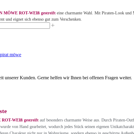
N MÖWE ROT-WEIß gestreift
eine charmante Wahl. Mit Piraten-Look und M
t und eignet sich ebenso gut zum Verschenken.
pirat möwe
eit unserer Kunden. Gerne helfen wir Ihnen bei offenen Fragen weiter.
ste
OT-WEIß gestreift
auf besonders charmante Weise aus. Durch Piraten-Out
l wurde von Hand gearbeitet, wodurch jedes Stück seinen eigenen Unikatcharakter
eren Charakter nicht nur in Wohnräume, sondern ebenso in geschützte Außenber