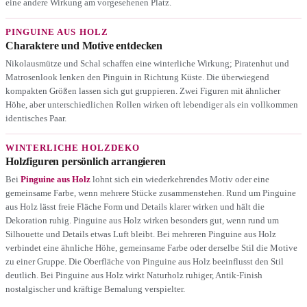
eine andere Wirkung am vorgesehenen Platz.
PINGUINE AUS HOLZ
Charaktere und Motive entdecken
Nikolausmütze und Schal schaffen eine winterliche Wirkung; Piratenhut und
Matrosenlook lenken den Pinguin in Richtung Küste. Die überwiegend
kompakten Größen lassen sich gut gruppieren. Zwei Figuren mit ähnlicher
Höhe, aber unterschiedlichen Rollen wirken oft lebendiger als ein vollkommen
identisches Paar.
WINTERLICHE HOLZDEKO
Holzfiguren persönlich arrangieren
Bei
Pinguine aus Holz
lohnt sich ein wiederkehrendes Motiv oder eine
gemeinsame Farbe, wenn mehrere Stücke zusammenstehen. Rund um Pinguine
aus Holz lässt freie Fläche Form und Details klarer wirken und hält die
Dekoration ruhig. Pinguine aus Holz wirken besonders gut, wenn rund um
Silhouette und Details etwas Luft bleibt. Bei mehreren Pinguine aus Holz
verbindet eine ähnliche Höhe, gemeinsame Farbe oder derselbe Stil die Motive
zu einer Gruppe. Die Oberfläche von Pinguine aus Holz beeinflusst den Stil
deutlich. Bei Pinguine aus Holz wirkt Naturholz ruhiger, Antik-Finish
nostalgischer und kräftige Bemalung verspielter.