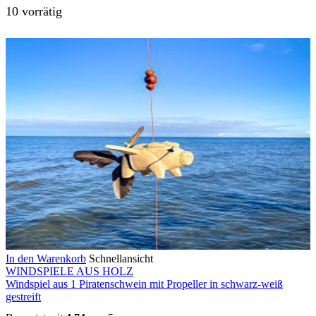
10 vorrätig
In den Warenkorb
Schnellansicht
WINDSPIELE AUS HOLZ
Windspiel aus 1 Piratenschwein mit Propeller in schwarz-weiß
gestreift