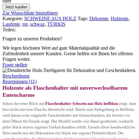
oder
Jetzt kaufen
Zur Wunschliste hinzufügen
Kategorie:
SCHWEINE AUS HOLZ
Tags:
Dekoente
,
Holzente
,
Laufente
,
rot
,
schwaz
,
TÜRKIS
Teilen:
Fragen zu unseren Produkten?
Wir legen höchsten Wert auf gute Materialqualität und die
Zufriedenheit unserer Kunden. Gerne helfen wir Ihnen bei offenen
Fragen weiter.
Frage stellen
Beschreibung
Rezensionen (11)
Holzente als Flaschenhalter mit unverwechselbarem
Entencharme
Schon der erste Blick auf
Flaschenhalter Schwein aus Holz hellblau
zeigt, dass
hier nicht nur eine Flasche überreicht wird. Durch eine Farbgebung in Hellblau
wird daraus eine originelle Geschenkidee mit Entencharakter, die bereits vor
dem Öffnen für Freude sorgt. Das Modell wurde von Hand gearbeitet, wodurch
jedes Stück seinen eigenen Unikatcharakter erhält. Gerade diese handwerkliche
Note macht aus der Dekoration ein Stück mit eigener Persönlichkeit. Die
wetterbeständige Ausführung bringt den besonderen Charakter nicht nur in