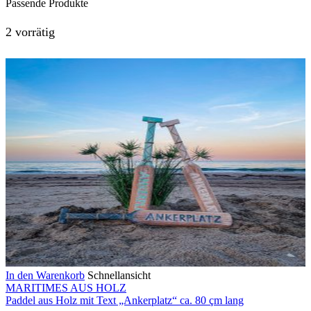
Passende Produkte
2 vorrätig
In den Warenkorb
Schnellansicht
MARITIMES AUS HOLZ
Paddel aus Holz mit Text „Ankerplatz“ ca. 80 çm lang