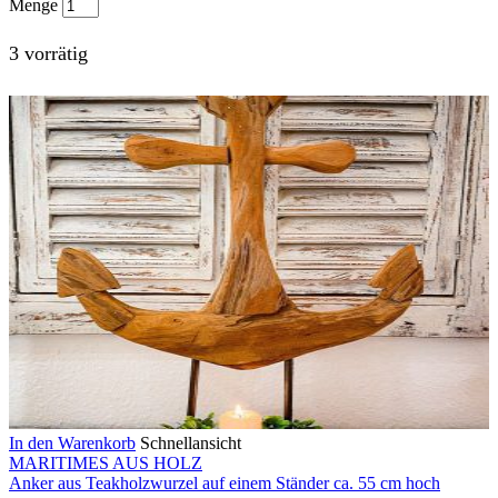
Menge
3 vorrätig
In den Warenkorb
Schnellansicht
MARITIMES AUS HOLZ
Anker aus Teakholzwurzel auf einem Ständer ca. 55 cm hoch