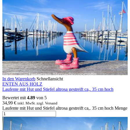
In den Warenkorb
Schnellansicht
ENTEN AUS HOLZ
Laufente mit Hut und Stiefel altrosa gestreift ca,. 35 cm hoch
Bewertet mit
4.89
von 5
34,99
€
inkl. MwSt. zzgl. Versand
Laufente mit Hut und Stiefel altrosa gestreift ca,. 35 cm hoch Menge