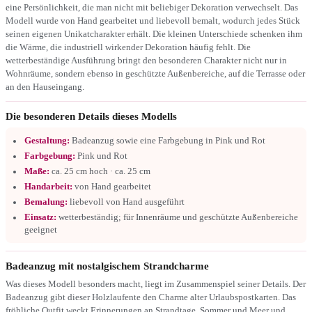
eine Persönlichkeit, die man nicht mit beliebiger Dekoration verwechselt. Das
Modell wurde von Hand gearbeitet und liebevoll bemalt, wodurch jedes Stück
seinen eigenen Unikatcharakter erhält. Die kleinen Unterschiede schenken ihm
die Wärme, die industriell wirkender Dekoration häufig fehlt. Die
wetterbeständige Ausführung bringt den besonderen Charakter nicht nur in
Wohnräume, sondern ebenso in geschützte Außenbereiche, auf die Terrasse oder
an den Hauseingang.
Die besonderen Details dieses Modells
Gestaltung:
Badeanzug sowie eine Farbgebung in Pink und Rot
Farbgebung:
Pink und Rot
Maße:
ca. 25 cm hoch · ca. 25 cm
Handarbeit:
von Hand gearbeitet
Bemalung:
liebevoll von Hand ausgeführt
Einsatz:
wetterbeständig; für Innenräume und geschützte Außenbereiche
geeignet
Badeanzug mit nostalgischem Strandcharme
Was dieses Modell besonders macht, liegt im Zusammenspiel seiner Details. Der
Badeanzug gibt dieser Holzlaufente den Charme alter Urlaubspostkarten. Das
fröhliche Outfit weckt Erinnerungen an Strandtage, Sommer und Meer und