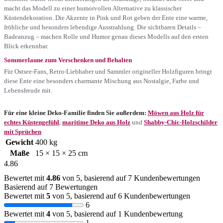
macht das Modell zu einer humorvollen Alternative zu klassischer
Küstendekoration. Die Akzente in Pink und Rot geben der Ente eine warme,
fröhliche und besonders lebendige Ausstrahlung. Die sichtbaren Details –
Badeanzug – machen Rolle und Humor genau dieses Modells auf den ersten
Blick erkennbar.
Sommerlaune zum Verschenken und Behalten
Für Ostsee-Fans, Retro-Liebhaber und Sammler origineller Holzfiguren bringt
diese Ente eine besonders charmante Mischung aus Nostalgie, Farbe und
Lebensfreude mit.
Für eine kleine Deko-Familie finden Sie außerdem:
Möwen aus Holz für
echtes Küstengefühl
,
maritime Deko aus Holz
und
Shabby-Chic-Holzschilder
mit Sprüchen
Gewicht
400 kg
Maße
15 × 15 × 25 cm
4.86
Bewertet mit
4.86
von 5, basierend auf
7
Kundenbewertungen
Basierend auf 7 Bewertungen
Bewertet mit
5
von 5, basierend auf
6
Kundenbewertungen
6
Bewertet mit
4
von 5, basierend auf
1
Kundenbewertung
1