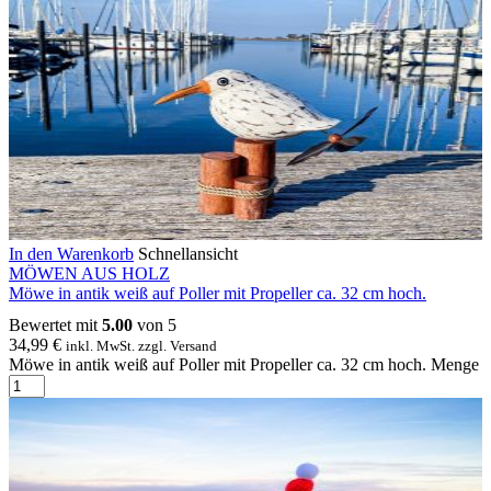
In den Warenkorb
Schnellansicht
MÖWEN AUS HOLZ
Möwe in antik weiß auf Poller mit Propeller ca. 32 cm hoch.
Bewertet mit
5.00
von 5
34,99
€
inkl. MwSt. zzgl. Versand
Möwe in antik weiß auf Poller mit Propeller ca. 32 cm hoch. Menge