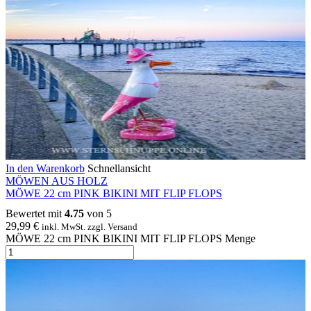
In den Warenkorb
Schnellansicht
MÖWEN AUS HOLZ
MÖWE 22 cm PINK BIKINI MIT FLIP FLOPS
Bewertet mit
4.75
von 5
29,99
€
inkl. MwSt. zzgl. Versand
MÖWE 22 cm PINK BIKINI MIT FLIP FLOPS Menge