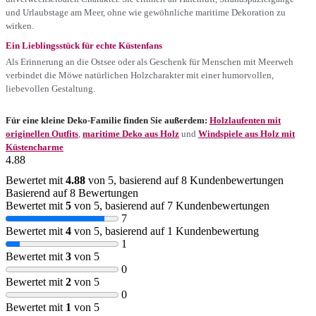
und Urlaubstage am Meer, ohne wie gewöhnliche maritime Dekoration zu
wirken.
Ein Lieblingsstück für echte Küstenfans
Als Erinnerung an die Ostsee oder als Geschenk für Menschen mit Meerweh
verbindet die Möwe natürlichen Holzcharakter mit einer humorvollen,
liebevollen Gestaltung.
Für eine kleine Deko-Familie finden Sie außerdem:
Holzlaufenten mit
originellen Outfits
,
maritime Deko aus Holz
und
Windspiele aus Holz mit
Küstencharme
4.88
Bewertet mit
4.88
von 5, basierend auf
8
Kundenbewertungen
Basierend auf 8 Bewertungen
Bewertet mit
5
von 5, basierend auf
7
Kundenbewertungen
7
Bewertet mit
4
von 5, basierend auf
1
Kundenbewertung
1
Bewertet mit
3
von 5
0
Bewertet mit
2
von 5
0
Bewertet mit
1
von 5