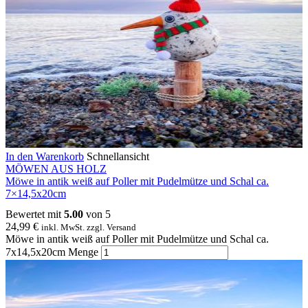
In den Warenkorb
Schnellansicht
MÖWEN AUS HOLZ
Möwe in antik weiß auf Poller mit Pudelmütze und Schal ca.
7×14,5x20cm
Bewertet mit
5.00
von 5
24,99
€
inkl. MwSt. zzgl. Versand
Möwe in antik weiß auf Poller mit Pudelmütze und Schal ca.
7x14,5x20cm Menge