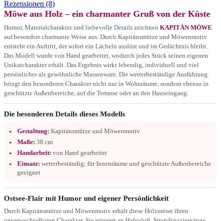
Rezensionen (8)
Möwe aus Holz – ein charmanter Gruß von der Küste
Humor, Materialcharakter und liebevolle Details zeichnen
KAPITÄN MÖWE
auf besonders charmante Weise aus. Durch Kapitänsmütze und Möwenmotiv
entsteht ein Auftritt, der sofort ein Lächeln auslöst und im Gedächtnis bleibt.
Das Modell wurde von Hand gearbeitet, wodurch jedes Stück seinen eigenen
Unikatcharakter erhält. Das Ergebnis wirkt lebendig, individuell und viel
persönlicher als gewöhnliche Massenware. Die wetterbeständige Ausführung
bringt den besonderen Charakter nicht nur in Wohnräume, sondern ebenso in
geschützte Außenbereiche, auf die Terrasse oder an den Hauseingang.
Die besonderen Details dieses Modells
Gestaltung:
Kapitänsmütze und Möwenmotiv
Maße:
38 cm
Handarbeit:
von Hand gearbeitet
Einsatz:
wetterbeständig; für Innenräume und geschützte Außenbereiche
geeignet
Ostsee-Flair mit Humor und eigener Persönlichkeit
Durch Kapitänsmütze und Möwenmotiv erhält diese Holzmöwe ihren
unverwechselbaren Charakter. Sie erinnert an Hafenluft, Strandspaziergänge