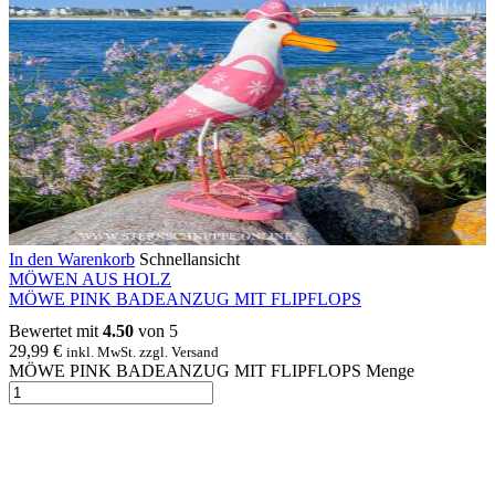
In den Warenkorb
Schnellansicht
MÖWEN AUS HOLZ
MÖWE PINK BADEANZUG MIT FLIPFLOPS
Bewertet mit
4.50
von 5
29,99
€
inkl. MwSt. zzgl. Versand
MÖWE PINK BADEANZUG MIT FLIPFLOPS Menge