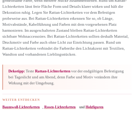
gemeinsame Farbe, wenn mehrere Stücke zusammenstehen. Rund um Rattan-
Lichterketten lässt freie Fläche Form und Details klarer wirken und hält die
Dekoration ruhig. Legen Sie Rattan-Lichterketten vor dem Befestigen
probeweise aus. Bei Rattan-Lichterketten erkennen Sie so, ob Länge,
Motivabstände, Kabelführung und Farben mit dem vorgesehenen Platz
harmonieren. Im ausgeschalteten Zustand bleiben Rattan-Lichterketten
sichtbare Wohnaccessoires. Bei Rattan-Lichterketten sollten deshalb Material,
Druckmotiv und Farbe auch ohne Licht zur Einrichtung passen. Rund um
Rattan-Lichterketten verbindet die Farbreihe den Lichtakzent mit Textilien,
Wandton und vorhandenen Lieblingsstücken.
Dekotipp:
Teste
Rattan-Lichterketten
vor der endgültigen Befestigung
bei Tageslicht und am Abend, denn Farbe und Motiv verändern ihre
Wirkung mit der Umgebung.
WEITER ENTDECKEN
Baumwoll-Lichterketten
,
Rosen-Lichterketten
und
Holzfiguren