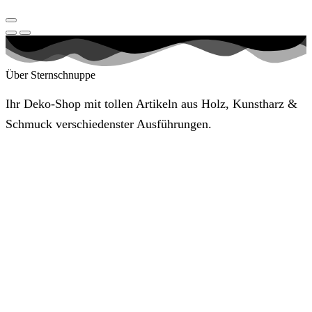
Über Sternschnuppe
Ihr Deko-Shop mit tollen Artikeln aus Holz, Kunstharz &
Schmuck verschiedenster Ausführungen.
Sternschnuppe
Hafenpassage 2-3
23774 Heiligenhafen
Kategorien
Figuren aus Holz
Maritimes aus Holz
Figuren aus Resin