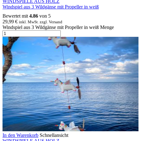
WINDSPIELE AUS HOLZ
Windspiel aus 3 Wildgänse mit Propeller in weiß
Bewertet mit
4.86
von 5
29,99
€
inkl. MwSt. zzgl. Versand
Windspiel aus 3 Wildgänse mit Propeller in weiß Menge
In den Warenkorb
Schnellansicht
WINDSPIELE AUS HOLZ