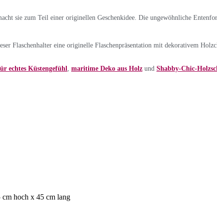
e macht sie zum Teil einer originellen Geschenkidee. Die ungewöhnliche Enten
ieser Flaschenhalter eine originelle Flaschenpräsentation mit dekorativem Holz
ür echtes Küstengefühl
,
maritime Deko aus Holz
und
Shabby-Chic-Holzsc
5 cm hoch x 45 cm lang