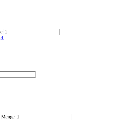
ge
ch Menge