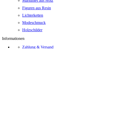
Maritimes aus Holz
Figuren aus Resin
Lichterketten
Modeschmuck
Holzschilder
Informationen
Zahlung & Versand
Zahlungsarten
Widerrufsrecht
AGB
Kontakt
Über Uns
Bezahlmethoden
Vertrag widerrufen