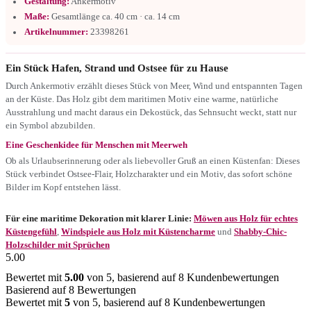
Gestaltung:
Ankermotiv
Maße:
Gesamtlänge ca. 40 cm · ca. 14 cm
Artikelnummer:
23398261
Ein Stück Hafen, Strand und Ostsee für zu Hause
Durch Ankermotiv erzählt dieses Stück von Meer, Wind und entspannten Tagen
an der Küste. Das Holz gibt dem maritimen Motiv eine warme, natürliche
Ausstrahlung und macht daraus ein Dekostück, das Sehnsucht weckt, statt nur
ein Symbol abzubilden.
Eine Geschenkidee für Menschen mit Meerweh
Ob als Urlaubserinnerung oder als liebevoller Gruß an einen Küstenfan: Dieses
Stück verbindet Ostsee-Flair, Holzcharakter und ein Motiv, das sofort schöne
Bilder im Kopf entstehen lässt.
Für eine maritime Dekoration mit klarer Linie:
Möwen aus Holz für echtes
Küstengefühl
,
Windspiele aus Holz mit Küstencharme
und
Shabby-Chic-
Holzschilder mit Sprüchen
5.00
Bewertet mit
5.00
von 5, basierend auf
8
Kundenbewertungen
Basierend auf 8 Bewertungen
Bewertet mit
5
von 5, basierend auf
8
Kundenbewertungen