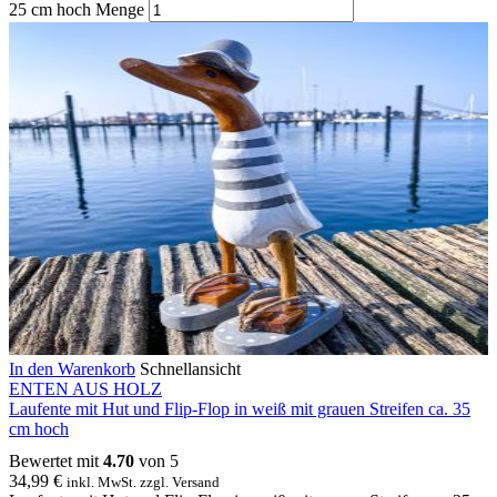
25 cm hoch Menge
In den Warenkorb
Schnellansicht
ENTEN AUS HOLZ
Laufente mit Hut und Flip-Flop in weiß mit grauen Streifen ca. 35
cm hoch
Bewertet mit
4.70
von 5
34,99
€
inkl. MwSt. zzgl. Versand