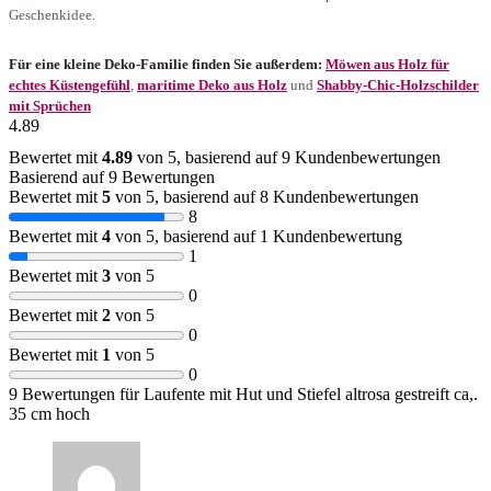
Geschenkidee.
Für eine kleine Deko-Familie finden Sie außerdem:
Möwen aus Holz für
echtes Küstengefühl
,
maritime Deko aus Holz
und
Shabby-Chic-Holzschilder
mit Sprüchen
4.89
Bewertet mit
4.89
von 5, basierend auf
9
Kundenbewertungen
Basierend auf 9 Bewertungen
Bewertet mit
5
von 5, basierend auf
8
Kundenbewertungen
8
Bewertet mit
4
von 5, basierend auf
1
Kundenbewertung
1
Bewertet mit
3
von 5
0
Bewertet mit
2
von 5
0
Bewertet mit
1
von 5
0
9 Bewertungen für
Laufente mit Hut und Stiefel altrosa gestreift ca,.
35 cm hoch