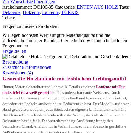
Zur Wunschliste hinzufügen
Artikelnummer:
DC106-35
Categories:
ENTEN AUS HOLZ
Tags:
Dekoente
,
Holzente
,
Laufente
,
TÜRKIS
Teilen:
Fragen zu unseren Produkten?
Wir legen höchsten Wert auf gute Materialqualität und die
Zufriedenheit unserer Kunden. Gerne helfen wir Ihnen bei offenen
Fragen weiter.
Frage stellen
Beschreibung
Zusätzliche Informationen
Rezensionen (4)
Gestreifte Holzlaufente mit fröhlichem Lieblingsoutfit
Humor, Materialcharakter und liebevolle Details zeichnen
Laufente mit Hut
und Stiefel rosa-weiß gestreift
auf besonders charmante Weise aus. Durch
Stiefel und Hut sowie eine Farbgebung in Weiß und Rosa entsteht ein Auftritt,
der sofort ein Lächeln auslöst und im Gedächtnis bleibt. Das Modell wurde von
Hand gearbeitet, wodurch jedes Stück seinen eigenen Unikatcharakter erhält.
Die kleinen Unterschiede schenken ihm die Wärme, die industriell wirkender
Dekoration häufig fehlt. Die wetterbeständige Ausführung bringt den
besonderen Charakter nicht nur in Wohnräume, sondern ebenso in geschützte
Außenbereiche, auf die Terrasse oder an den Hauseingang.