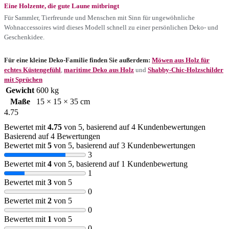
Eine Holzente, die gute Laune mitbringt
Für Sammler, Tierfreunde und Menschen mit Sinn für ungewöhnliche
Wohnaccessoires wird dieses Modell schnell zu einer persönlichen Deko- und
Geschenkidee.
Für eine kleine Deko-Familie finden Sie außerdem:
Möwen aus Holz für
echtes Küstengefühl
,
maritime Deko aus Holz
und
Shabby-Chic-Holzschilder
mit Sprüchen
Gewicht
600 kg
Maße
15 × 15 × 35 cm
4.75
Bewertet mit
4.75
von 5, basierend auf
4
Kundenbewertungen
Basierend auf 4 Bewertungen
Bewertet mit
5
von 5, basierend auf
3
Kundenbewertungen
3
Bewertet mit
4
von 5, basierend auf
1
Kundenbewertung
1
Bewertet mit
3
von 5
0
Bewertet mit
2
von 5
0
Bewertet mit
1
von 5
0