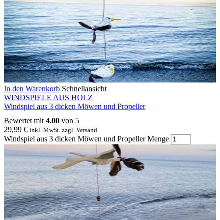
In den Warenkorb
Schnellansicht
WINDSPIELE AUS HOLZ
Windspiel aus 3 dicken Möwen und Propeller
Bewertet mit
4.00
von 5
29,99
€
inkl. MwSt. zzgl. Versand
Windspiel aus 3 dicken Möwen und Propeller Menge