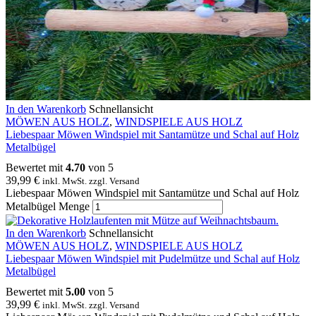
In den Warenkorb
Schnellansicht
MÖWEN AUS HOLZ
,
WINDSPIELE AUS HOLZ
Liebespaar Möwen Windspiel mit Santamütze und Schal auf Holz
Metalbügel
Bewertet mit
4.70
von 5
39,99
€
inkl. MwSt. zzgl. Versand
Liebespaar Möwen Windspiel mit Santamütze und Schal auf Holz
Metalbügel Menge
In den Warenkorb
Schnellansicht
MÖWEN AUS HOLZ
,
WINDSPIELE AUS HOLZ
Liebespaar Möwen Windspiel mit Pudelmütze und Schal auf Holz
Metalbügel
Bewertet mit
5.00
von 5
39,99
€
inkl. MwSt. zzgl. Versand