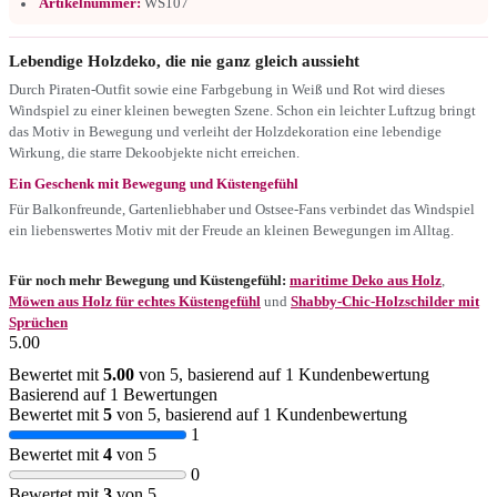
Artikelnummer:
WS107
Lebendige Holzdeko, die nie ganz gleich aussieht
Durch Piraten-Outfit sowie eine Farbgebung in Weiß und Rot wird dieses
Windspiel zu einer kleinen bewegten Szene. Schon ein leichter Luftzug bringt
das Motiv in Bewegung und verleiht der Holzdekoration eine lebendige
Wirkung, die starre Dekoobjekte nicht erreichen.
Ein Geschenk mit Bewegung und Küstengefühl
Für Balkonfreunde, Gartenliebhaber und Ostsee-Fans verbindet das Windspiel
ein liebenswertes Motiv mit der Freude an kleinen Bewegungen im Alltag.
Für noch mehr Bewegung und Küstengefühl:
maritime Deko aus Holz
,
Möwen aus Holz für echtes Küstengefühl
und
Shabby-Chic-Holzschilder mit
Sprüchen
5.00
Bewertet mit
5.00
von 5, basierend auf
1
Kundenbewertung
Basierend auf 1 Bewertungen
Bewertet mit
5
von 5, basierend auf
1
Kundenbewertung
1
Bewertet mit
4
von 5
0
Bewertet mit
3
von 5