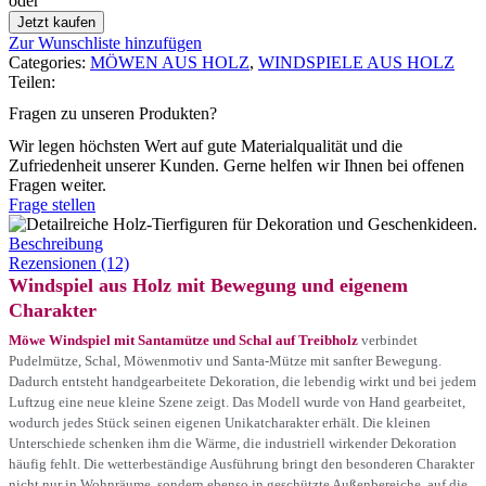
oder
Jetzt kaufen
Zur Wunschliste hinzufügen
Categories:
MÖWEN AUS HOLZ
,
WINDSPIELE AUS HOLZ
Teilen:
Fragen zu unseren Produkten?
Wir legen höchsten Wert auf gute Materialqualität und die
Zufriedenheit unserer Kunden. Gerne helfen wir Ihnen bei offenen
Fragen weiter.
Frage stellen
Beschreibung
Rezensionen (12)
Windspiel aus Holz mit Bewegung und eigenem
Charakter
Möwe Windspiel mit Santamütze und Schal auf Treibholz
verbindet
Pudelmütze, Schal, Möwenmotiv und Santa-Mütze mit sanfter Bewegung.
Dadurch entsteht handgearbeitete Dekoration, die lebendig wirkt und bei jedem
Luftzug eine neue kleine Szene zeigt. Das Modell wurde von Hand gearbeitet,
wodurch jedes Stück seinen eigenen Unikatcharakter erhält. Die kleinen
Unterschiede schenken ihm die Wärme, die industriell wirkender Dekoration
häufig fehlt. Die wetterbeständige Ausführung bringt den besonderen Charakter
nicht nur in Wohnräume, sondern ebenso in geschützte Außenbereiche, auf die