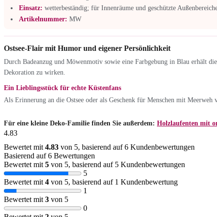
Einsatz:
wetterbeständig; für Innenräume und geschützte Außenbereiche
Artikelnummer:
MW
Ostsee-Flair mit Humor und eigener Persönlichkeit
Durch Badeanzug und Möwenmotiv sowie eine Farbgebung in Blau erhält dies
Dekoration zu wirken.
Ein Lieblingsstück für echte Küstenfans
Als Erinnerung an die Ostsee oder als Geschenk für Menschen mit Meerweh ve
Für eine kleine Deko-Familie finden Sie außerdem:
Holzlaufenten mit or
4.83
Bewertet mit
4.83
von 5, basierend auf
6
Kundenbewertungen
Basierend auf 6 Bewertungen
Bewertet mit
5
von 5, basierend auf
5
Kundenbewertungen
5
Bewertet mit
4
von 5, basierend auf
1
Kundenbewertung
1
Bewertet mit
3
von 5
0
Bewertet mit
2
von 5