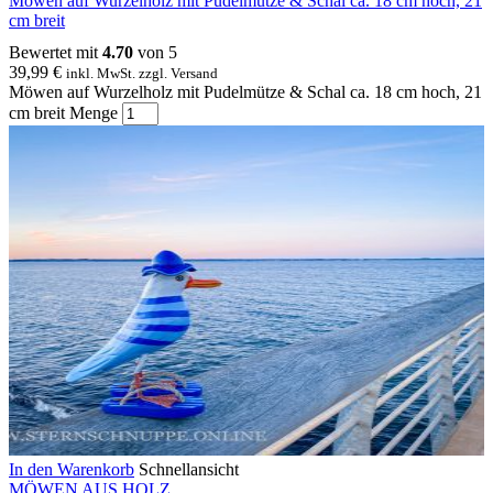
Möwen auf Wurzelholz mit Pudelmütze & Schal ca. 18 cm hoch, 21
cm breit
Bewertet mit
4.70
von 5
39,99
€
inkl. MwSt. zzgl. Versand
Möwen auf Wurzelholz mit Pudelmütze & Schal ca. 18 cm hoch, 21
cm breit Menge
In den Warenkorb
Schnellansicht
MÖWEN AUS HOLZ