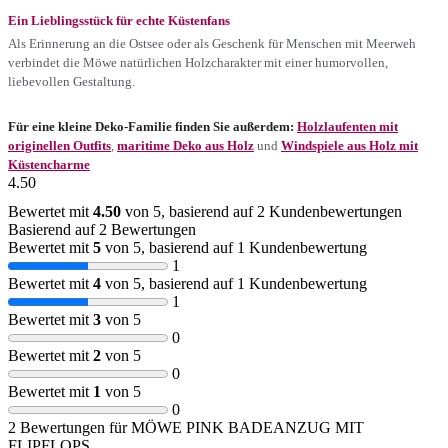
Ein Lieblingsstück für echte Küstenfans
Als Erinnerung an die Ostsee oder als Geschenk für Menschen mit Meerweh
verbindet die Möwe natürlichen Holzcharakter mit einer humorvollen,
liebevollen Gestaltung.
Für eine kleine Deko-Familie finden Sie außerdem:
Holzlaufenten mit
originellen Outfits
,
maritime Deko aus Holz
und
Windspiele aus Holz mit
Küstencharme
4.50
Bewertet mit
4.50
von 5, basierend auf
2
Kundenbewertungen
Basierend auf 2 Bewertungen
Bewertet mit
5
von 5, basierend auf
1
Kundenbewertung
1
Bewertet mit
4
von 5, basierend auf
1
Kundenbewertung
1
Bewertet mit
3
von 5
0
Bewertet mit
2
von 5
0
Bewertet mit
1
von 5
0
2 Bewertungen für
MÖWE PINK BADEANZUG MIT
FLIPFLOPS