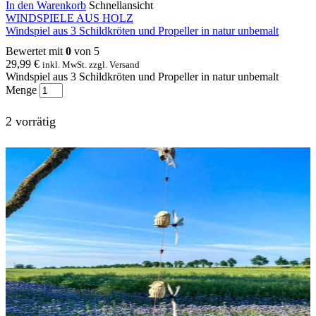
In den Warenkorb
Schnellansicht
WINDSPIELE AUS HOLZ
Windspiel aus 3 Schildkröten und Propeller in natur unbemalt
Bewertet mit
0
von 5
29,99
€
inkl. MwSt. zzgl. Versand
Windspiel aus 3 Schildkröten und Propeller in natur unbemalt
Menge
2 vorrätig