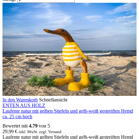
In den Warenkorb
Schnellansicht
ENTEN AUS HOLZ
Laufente natur mit gelben Stiefeln und gelb-weiß gestreiften Hemd
ca. 25 cm hoch
Bewertet mit
4.79
von 5
29,99
€
inkl. MwSt. zzgl. Versand
Laufente natur mit gelben Stiefeln und gelb-weiß gestreiften Hemd