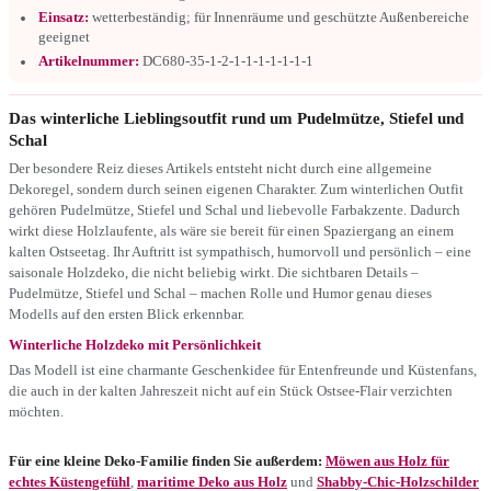
Einsatz:
wetterbeständig; für Innenräume und geschützte Außenbereiche
geeignet
Artikelnummer:
DC680-35-1-2-1-1-1-1-1-1-1
Das winterliche Lieblingsoutfit rund um Pudelmütze, Stiefel und
Schal
Der besondere Reiz dieses Artikels entsteht nicht durch eine allgemeine
Dekoregel, sondern durch seinen eigenen Charakter. Zum winterlichen Outfit
gehören Pudelmütze, Stiefel und Schal und liebevolle Farbakzente. Dadurch
wirkt diese Holzlaufente, als wäre sie bereit für einen Spaziergang an einem
kalten Ostseetag. Ihr Auftritt ist sympathisch, humorvoll und persönlich – eine
saisonale Holzdeko, die nicht beliebig wirkt. Die sichtbaren Details –
Pudelmütze, Stiefel und Schal – machen Rolle und Humor genau dieses
Modells auf den ersten Blick erkennbar.
Winterliche Holzdeko mit Persönlichkeit
Das Modell ist eine charmante Geschenkidee für Entenfreunde und Küstenfans,
die auch in der kalten Jahreszeit nicht auf ein Stück Ostsee-Flair verzichten
möchten.
Für eine kleine Deko-Familie finden Sie außerdem:
Möwen aus Holz für
echtes Küstengefühl
,
maritime Deko aus Holz
und
Shabby-Chic-Holzschilder