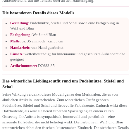
Außenbereiche, auf die Terrasse oder an den Hauseingang.
Die besonderen Details dieses Modells
Gestaltung:
Pudelmütze, Stiefel und Schal sowie eine Farbgebung in
Weiß und Blau
Farbgebung:
Weiß und Blau
Maße:
ca. 35 cm hoch · ca. 35 cm
Handarbeit:
von Hand gearbeitet
Einsatz:
wetterbeständig; für Innenräume und geschützte Außenbereiche
geeignet
Artikelnummer:
DC683-35
Das winterliche Lieblingsoutfit rund um Pudelmütze, Stiefel und
Schal
Seine Wirkung verdankt dieses Modell genau den Merkmalen, die es von
ähnlichen Artikeln unterscheiden. Zum winterlichen Outfit gehören
Pudelmütze, Stiefel und Schal und liebevolle Farbakzente. Dadurch wirkt diese
Holzlaufente, als wäre sie bereit für einen Spaziergang an einem kalten
Ostseetag. Ihr Auftritt ist sympathisch, humorvoll und persönlich – eine
saisonale Holzdeko, die nicht beliebig wirkt. Die Farbtöne in Weiß und Blau
unterstreichen dabei den frischen, küstennahen Eindruck. Die sichtbaren Details