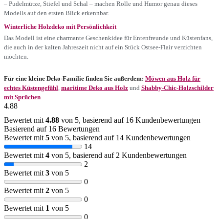
– Pudelmütze, Stiefel und Schal – machen Rolle und Humor genau dieses
Modells auf den ersten Blick erkennbar.
Winterliche Holzdeko mit Persönlichkeit
Das Modell ist eine charmante Geschenkidee für Entenfreunde und Küstenfans,
die auch in der kalten Jahreszeit nicht auf ein Stück Ostsee-Flair verzichten
möchten.
Für eine kleine Deko-Familie finden Sie außerdem:
Möwen aus Holz für
echtes Küstengefühl
,
maritime Deko aus Holz
und
Shabby-Chic-Holzschilder
mit Sprüchen
4.88
Bewertet mit
4.88
von 5, basierend auf
16
Kundenbewertungen
Basierend auf 16 Bewertungen
Bewertet mit
5
von 5, basierend auf
14
Kundenbewertungen
14
Bewertet mit
4
von 5, basierend auf
2
Kundenbewertungen
2
Bewertet mit
3
von 5
0
Bewertet mit
2
von 5
0
Bewertet mit
1
von 5
0