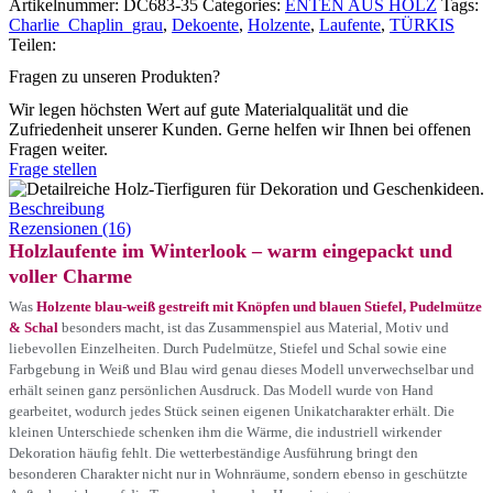
Artikelnummer:
DC683-35
Categories:
ENTEN AUS HOLZ
Tags:
Charlie_Chaplin_grau
,
Dekoente
,
Holzente
,
Laufente
,
TÜRKIS
Teilen:
Fragen zu unseren Produkten?
Wir legen höchsten Wert auf gute Materialqualität und die
Zufriedenheit unserer Kunden. Gerne helfen wir Ihnen bei offenen
Fragen weiter.
Frage stellen
Beschreibung
Rezensionen (16)
Holzlaufente im Winterlook – warm eingepackt und
voller Charme
Was
Holzente blau-weiß gestreift mit Knöpfen und blauen Stiefel, Pudelmütze
& Schal
besonders macht, ist das Zusammenspiel aus Material, Motiv und
liebevollen Einzelheiten. Durch Pudelmütze, Stiefel und Schal sowie eine
Farbgebung in Weiß und Blau wird genau dieses Modell unverwechselbar und
erhält seinen ganz persönlichen Ausdruck. Das Modell wurde von Hand
gearbeitet, wodurch jedes Stück seinen eigenen Unikatcharakter erhält. Die
kleinen Unterschiede schenken ihm die Wärme, die industriell wirkender
Dekoration häufig fehlt. Die wetterbeständige Ausführung bringt den
besonderen Charakter nicht nur in Wohnräume, sondern ebenso in geschützte