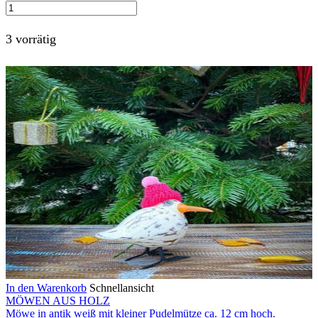
3 vorrätig
In den Warenkorb
Schnellansicht
MÖWEN AUS HOLZ
Möwe in antik weiß mit kleiner Pudelmütze ca. 12 cm hoch.