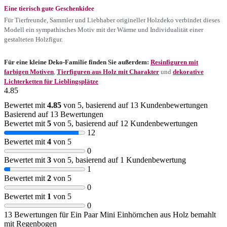
Eine tierisch gute Geschenkidee
Für Tierfreunde, Sammler und Liebhaber origineller Holzdeko verbindet dieses
Modell ein sympathisches Motiv mit der Wärme und Individualität einer
gestalteten Holzfigur.
Für eine kleine Deko-Familie finden Sie außerdem:
Resinfiguren mit
farbigen Motiven
,
Tierfiguren aus Holz mit Charakter
und
dekorative
Lichterketten für Lieblingsplätze
4.85
Bewertet mit
4.85
von 5, basierend auf
13
Kundenbewertungen
Basierend auf 13 Bewertungen
Bewertet mit
5
von 5, basierend auf
12
Kundenbewertungen
12
Bewertet mit
4
von 5
0
Bewertet mit
3
von 5, basierend auf
1
Kundenbewertung
1
Bewertet mit
2
von 5
0
Bewertet mit
1
von 5
0
13 Bewertungen für
Ein Paar Mini Einhörnchen aus Holz bemahlt
mit Regenbogen