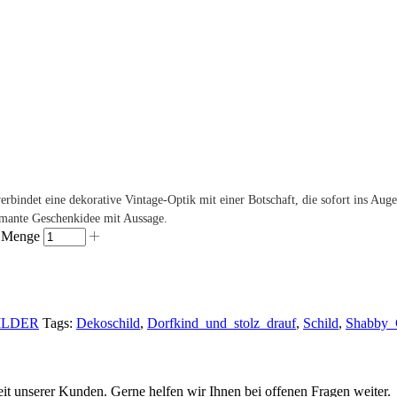
erbindet eine dekorative Vintage-Optik mit einer Botschaft, die sofort ins Auge
rmante Geschenkidee mit Aussage.
. Menge
ILDER
Tags:
Dekoschild
,
Dorfkind_und_stolz_drauf
,
Schild
,
Shabby_
eit unserer Kunden. Gerne helfen wir Ihnen bei offenen Fragen weiter.