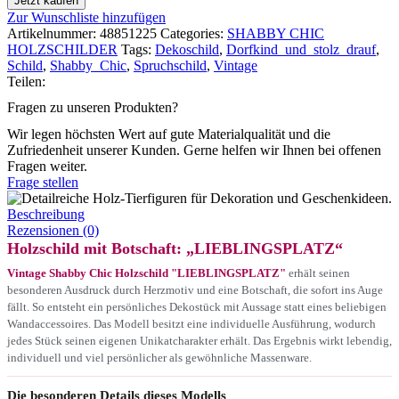
Jetzt kaufen
Zur Wunschliste hinzufügen
Artikelnummer:
48851225
Categories:
SHABBY CHIC
HOLZSCHILDER
Tags:
Dekoschild
,
Dorfkind_und_stolz_drauf
,
Schild
,
Shabby_Chic
,
Spruchschild
,
Vintage
Teilen:
Fragen zu unseren Produkten?
Wir legen höchsten Wert auf gute Materialqualität und die
Zufriedenheit unserer Kunden. Gerne helfen wir Ihnen bei offenen
Fragen weiter.
Frage stellen
Beschreibung
Rezensionen (0)
Holzschild mit Botschaft: „LIEBLINGSPLATZ“
Vintage Shabby Chic Holzschild "LIEBLINGSPLATZ"
erhält seinen
besonderen Ausdruck durch Herzmotiv und eine Botschaft, die sofort ins Auge
fällt. So entsteht ein persönliches Dekostück mit Aussage statt eines beliebigen
Wandaccessoires. Das Modell besitzt eine individuelle Ausführung, wodurch
jedes Stück seinen eigenen Unikatcharakter erhält. Das Ergebnis wirkt lebendig,
individuell und viel persönlicher als gewöhnliche Massenware.
Die besonderen Details dieses Modells