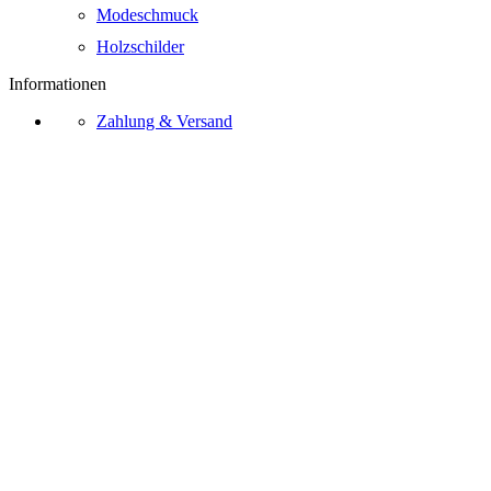
Modeschmuck
Holzschilder
Informationen
Zahlung & Versand
Zahlungsarten
Widerrufsrecht
AGB
Kontakt
Über Uns
Bezahlmethoden
Vertrag widerrufen
Ⓒ 2026 – Sternschnuppe.online