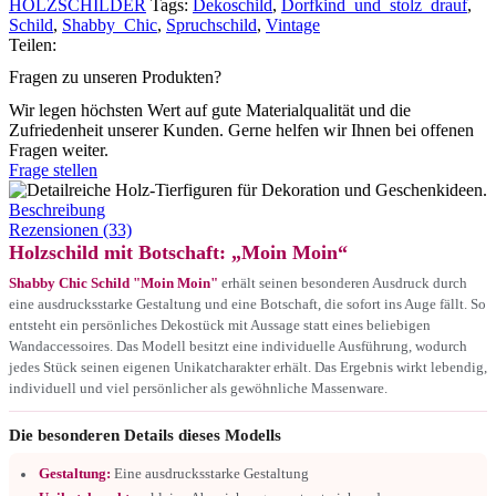
HOLZSCHILDER
Tags:
Dekoschild
,
Dorfkind_und_stolz_drauf
,
Schild
,
Shabby_Chic
,
Spruchschild
,
Vintage
Teilen:
Fragen zu unseren Produkten?
Wir legen höchsten Wert auf gute Materialqualität und die
Zufriedenheit unserer Kunden. Gerne helfen wir Ihnen bei offenen
Fragen weiter.
Frage stellen
Beschreibung
Rezensionen (33)
Holzschild mit Botschaft: „Moin Moin“
Shabby Chic Schild "Moin Moin"
erhält seinen besonderen Ausdruck durch
eine ausdrucksstarke Gestaltung und eine Botschaft, die sofort ins Auge fällt. So
entsteht ein persönliches Dekostück mit Aussage statt eines beliebigen
Wandaccessoires. Das Modell besitzt eine individuelle Ausführung, wodurch
jedes Stück seinen eigenen Unikatcharakter erhält. Das Ergebnis wirkt lebendig,
individuell und viel persönlicher als gewöhnliche Massenware.
Die besonderen Details dieses Modells
Gestaltung:
Eine ausdrucksstarke Gestaltung