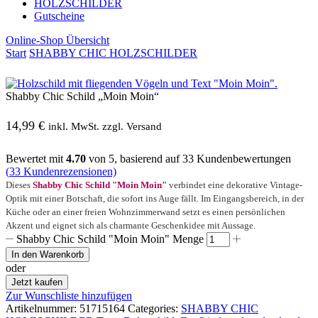
HOLZSCHILDER
Gutscheine
Online-Shop Übersicht
Start
SHABBY CHIC HOLZSCHILDER
Shabby Chic Schild „Moin Moin“
14,99
€
inkl. MwSt. zzgl. Versand
Bewertet mit
4.70
von 5, basierend auf
33
Kundenbewertungen
(
33
Kundenrezensionen)
Dieses
Shabby Chic Schild "Moin Moin"
verbindet eine dekorative Vintage-
Optik mit einer Botschaft, die sofort ins Auge fällt. Im Eingangsbereich, in der
Küche oder an einer freien Wohnzimmerwand setzt es einen persönlichen
Akzent und eignet sich als charmante Geschenkidee mit Aussage.
Shabby Chic Schild "Moin Moin" Menge
In den Warenkorb
oder
Jetzt kaufen
Zur Wunschliste hinzufügen
Artikelnummer:
51715164
Categories:
SHABBY CHIC