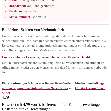
Maße:
Umfang von 22 cm · 22 cm
Handarbeit:
von Hand gearbeitet
Passform:
verstellbar
Artikelnummer:
35529985
Ein kleines Zeichen von Verbundenheit
Durch eine ausdrucksstarke Gestaltung erhält dieses Freundschaftsarmband
seinen individuellen Charakter. Als sichtbares Zeichen einer Freundschaft, als
Reiseerinnerung oder als kleine Aufmerksamkeit trägt es eine Bedeutung, die
weit über ein gewöhnliches Modeaccessoire hinausgeht.
Ein persönliches Geschenk, das nah bei seinem Menschen bleibt
Ein Freundschaftsarmband ist unkompliziert zu verschenken und erinnert im
Alltag immer wieder an den Menschen und den Moment, mit dem es verbunden
ist.
Für ein stimmiges Schmuckset finden Sie außerdem:
Modeschmuck-Ringe
mit Farbe
,
maritime Anhänger aus 925er Silber
und
Ohrstecker aus 925er
Silber
4.79
Bewertet mit
4.79
von 5, basierend auf
24
Kundenbewertungen
Basierend auf 24 Bewertungen