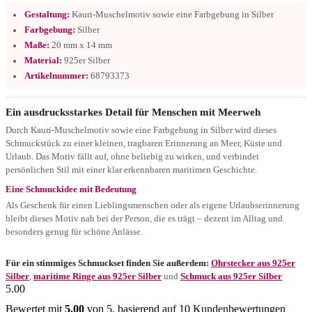
Gestaltung:
Kauri-Muschelmotiv sowie eine Farbgebung in Silber
Farbgebung:
Silber
Maße:
20 mm x 14 mm
Material:
925er Silber
Artikelnummer:
68793373
Ein ausdrucksstarkes Detail für Menschen mit Meerweh
Durch Kauri-Muschelmotiv sowie eine Farbgebung in Silber wird dieses
Schmuckstück zu einer kleinen, tragbaren Erinnerung an Meer, Küste und
Urlaub. Das Motiv fällt auf, ohne beliebig zu wirken, und verbindet
persönlichen Stil mit einer klar erkennbaren maritimen Geschichte.
Eine Schmuckidee mit Bedeutung
Als Geschenk für einen Lieblingsmenschen oder als eigene Urlaubserinnerung
bleibt dieses Motiv nah bei der Person, die es trägt – dezent im Alltag und
besonders genug für schöne Anlässe.
Für ein stimmiges Schmuckset finden Sie außerdem:
Ohrstecker aus 925er
Silber
,
maritime Ringe aus 925er Silber
und
Schmuck aus 925er Silber
5.00
Bewertet mit
5.00
von 5, basierend auf
10
Kundenbewertungen