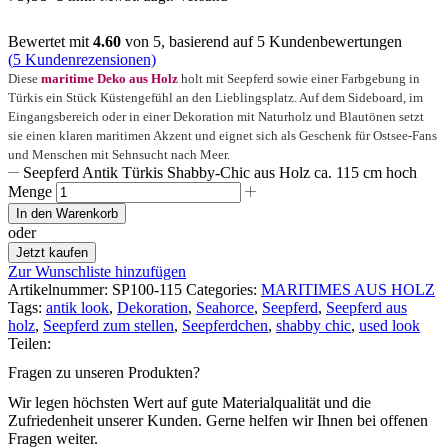
Bewertet mit
4.60
von 5, basierend auf
5
Kundenbewertungen
(
5
Kundenrezensionen)
Diese
maritime Deko aus Holz
holt mit Seepferd sowie einer Farbgebung in
Türkis ein Stück Küstengefühl an den Lieblingsplatz. Auf dem Sideboard, im
Eingangsbereich oder in einer Dekoration mit Naturholz und Blautönen setzt
sie einen klaren maritimen Akzent und eignet sich als Geschenk für Ostsee-Fans
und Menschen mit Sehnsucht nach Meer.
Seepferd Antik Türkis Shabby-Chic aus Holz ca. 115 cm hoch
Menge
In den Warenkorb
oder
Jetzt kaufen
Zur Wunschliste hinzufügen
Artikelnummer:
SP100-115
Categories:
MARITIMES AUS HOLZ
Tags:
antik look
,
Dekoration
,
Seahorce
,
Seepferd
,
Seepferd aus
holz
,
Seepferd zum stellen
,
Seepferdchen
,
shabby chic
,
used look
Teilen:
Fragen zu unseren Produkten?
Wir legen höchsten Wert auf gute Materialqualität und die
Zufriedenheit unserer Kunden. Gerne helfen wir Ihnen bei offenen
Fragen weiter.