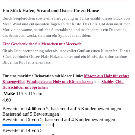
Ein Stück Hafen, Strand und Ostsee für zu Hause
Durch Seepferdchen sowie eine Farbgebung in Türkis erzählt dieses Stück von
Meer, Wind und entspannten Tagen an der Küste. Das Holz gibt dem maritimen
Motiv eine warme, natürliche Ausstrahlung und macht daraus ein Dekostück,
das Sehnsucht weckt, statt nur ein Symbol abzubilden.
Eine Geschenkidee für Menschen mit Meerweh
Ob als Urlaubserinnerung oder als liebevoller Gruß an einen Küstenfan: Dieses
Stück verbindet Ostsee-Flair, Holzcharakter und ein Motiv, das sofort schöne
Bilder im Kopf entstehen lässt.
Für eine maritime Dekoration mit klarer Linie:
Möwen aus Holz für echtes
Küstengefühl
,
Windspiele aus Holz mit Küstencharme
und
Shabby-Chic-
Holzschilder mit Sprüchen
Maße
115 × 115 cm
4.60
Bewertet mit
4.60
von 5, basierend auf
5
Kundenbewertungen
Basierend auf 5 Bewertungen
Bewertet mit
5
von 5, basierend auf
4
Kundenbewertungen
4
Bewertet mit
4
von 5