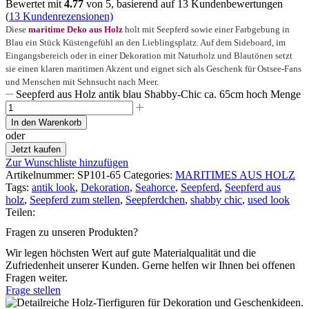
Bewertet mit
4.77
von 5, basierend auf
13
Kundenbewertungen
(
13
Kundenrezensionen)
Diese
maritime Deko aus Holz
holt mit Seepferd sowie einer Farbgebung in
Blau ein Stück Küstengefühl an den Lieblingsplatz. Auf dem Sideboard, im
Eingangsbereich oder in einer Dekoration mit Naturholz und Blautönen setzt
sie einen klaren maritimen Akzent und eignet sich als Geschenk für Ostsee-Fans
und Menschen mit Sehnsucht nach Meer.
Seepferd aus Holz antik blau Shabby-Chic ca. 65cm hoch Menge
In den Warenkorb
oder
Jetzt kaufen
Zur Wunschliste hinzufügen
Artikelnummer:
SP101-65
Categories:
MARITIMES AUS HOLZ
Tags:
antik look
,
Dekoration
,
Seahorce
,
Seepferd
,
Seepferd aus
holz
,
Seepferd zum stellen
,
Seepferdchen
,
shabby chic
,
used look
Teilen:
Fragen zu unseren Produkten?
Wir legen höchsten Wert auf gute Materialqualität und die
Zufriedenheit unserer Kunden. Gerne helfen wir Ihnen bei offenen
Fragen weiter.
Frage stellen