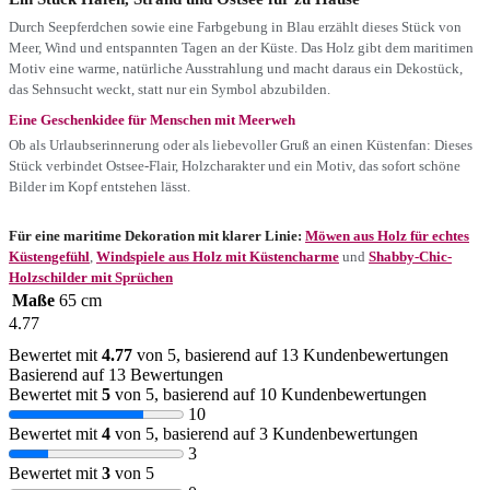
Durch Seepferdchen sowie eine Farbgebung in Blau erzählt dieses Stück von
Meer, Wind und entspannten Tagen an der Küste. Das Holz gibt dem maritimen
Motiv eine warme, natürliche Ausstrahlung und macht daraus ein Dekostück,
das Sehnsucht weckt, statt nur ein Symbol abzubilden.
Eine Geschenkidee für Menschen mit Meerweh
Ob als Urlaubserinnerung oder als liebevoller Gruß an einen Küstenfan: Dieses
Stück verbindet Ostsee-Flair, Holzcharakter und ein Motiv, das sofort schöne
Bilder im Kopf entstehen lässt.
Für eine maritime Dekoration mit klarer Linie:
Möwen aus Holz für echtes
Küstengefühl
,
Windspiele aus Holz mit Küstencharme
und
Shabby-Chic-
Holzschilder mit Sprüchen
Maße
65 cm
4.77
Bewertet mit
4.77
von 5, basierend auf
13
Kundenbewertungen
Basierend auf 13 Bewertungen
Bewertet mit
5
von 5, basierend auf
10
Kundenbewertungen
10
Bewertet mit
4
von 5, basierend auf
3
Kundenbewertungen
3
Bewertet mit
3
von 5