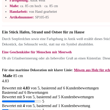
Farbgebung:
Antik weiß
Maße:
ca. 85 cm hoch · ca. 85 cm
Handarbeit:
von Hand gearbeitet
Artikelnummer:
SP105-85
Ein Stück Hafen, Strand und Ostsee für zu Hause
Durch Seepferdchen sowie eine Farbgebung in Antik weiß erzählt dieses Stü
Dekostück, das Sehnsucht weckt, statt nur ein Symbol abzubilden.
Eine Geschenkidee für Menschen mit Meerweh
Ob als Urlaubserinnerung oder als liebevoller Gruß an einen Küstenfan: Diese
Für eine maritime Dekoration mit klarer Linie:
Möwen aus Holz für ech
Maße
85 cm
4.83
Bewertet mit
4.83
von 5, basierend auf
6
Kundenbewertungen
Basierend auf 6 Bewertungen
Bewertet mit
5
von 5, basierend auf
5
Kundenbewertungen
5
Bewertet mit
4
von 5, basierend auf
1
Kundenbewertung