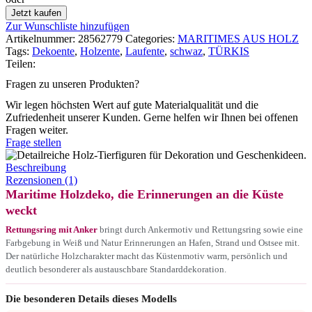
Jetzt kaufen
Zur Wunschliste hinzufügen
Artikelnummer:
28562779
Categories:
MARITIMES AUS HOLZ
Tags:
Dekoente
,
Holzente
,
Laufente
,
schwaz
,
TÜRKIS
Teilen:
Fragen zu unseren Produkten?
Wir legen höchsten Wert auf gute Materialqualität und die
Zufriedenheit unserer Kunden. Gerne helfen wir Ihnen bei offenen
Fragen weiter.
Frage stellen
Beschreibung
Rezensionen (1)
Maritime Holzdeko, die Erinnerungen an die Küste
weckt
Rettungsring mit Anker
bringt durch Ankermotiv und Rettungsring sowie eine
Farbgebung in Weiß und Natur Erinnerungen an Hafen, Strand und Ostsee mit.
Der natürliche Holzcharakter macht das Küstenmotiv warm, persönlich und
deutlich besonderer als austauschbare Standarddekoration.
Die besonderen Details dieses Modells