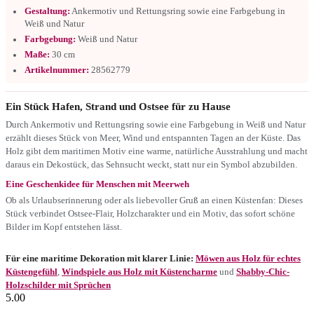
Gestaltung:
Ankermotiv und Rettungsring sowie eine Farbgebung in
Weiß und Natur
Farbgebung:
Weiß und Natur
Maße:
30 cm
Artikelnummer:
28562779
Ein Stück Hafen, Strand und Ostsee für zu Hause
Durch Ankermotiv und Rettungsring sowie eine Farbgebung in Weiß und Natur
erzählt dieses Stück von Meer, Wind und entspannten Tagen an der Küste. Das
Holz gibt dem maritimen Motiv eine warme, natürliche Ausstrahlung und macht
daraus ein Dekostück, das Sehnsucht weckt, statt nur ein Symbol abzubilden.
Eine Geschenkidee für Menschen mit Meerweh
Ob als Urlaubserinnerung oder als liebevoller Gruß an einen Küstenfan: Dieses
Stück verbindet Ostsee-Flair, Holzcharakter und ein Motiv, das sofort schöne
Bilder im Kopf entstehen lässt.
Für eine maritime Dekoration mit klarer Linie:
Möwen aus Holz für echtes
Küstengefühl
,
Windspiele aus Holz mit Küstencharme
und
Shabby-Chic-
Holzschilder mit Sprüchen
5.00