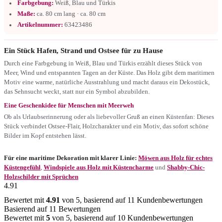
Farbgebung:
Weiß, Blau und Türkis
Maße:
ca. 80 cm lang · ca. 80 cm
Artikelnummer:
63423486
Ein Stück Hafen, Strand und Ostsee für zu Hause
Durch eine Farbgebung in Weiß, Blau und Türkis erzählt dieses Stück von
Meer, Wind und entspannten Tagen an der Küste. Das Holz gibt dem maritimen
Motiv eine warme, natürliche Ausstrahlung und macht daraus ein Dekostück,
das Sehnsucht weckt, statt nur ein Symbol abzubilden.
Eine Geschenkidee für Menschen mit Meerweh
Ob als Urlaubserinnerung oder als liebevoller Gruß an einen Küstenfan: Dieses
Stück verbindet Ostsee-Flair, Holzcharakter und ein Motiv, das sofort schöne
Bilder im Kopf entstehen lässt.
Für eine maritime Dekoration mit klarer Linie:
Möwen aus Holz für echtes
Küstengefühl
,
Windspiele aus Holz mit Küstencharme
und
Shabby-Chic-
Holzschilder mit Sprüchen
4.91
Bewertet mit
4.91
von 5, basierend auf
11
Kundenbewertungen
Basierend auf 11 Bewertungen
Bewertet mit
5
von 5, basierend auf
10
Kundenbewertungen