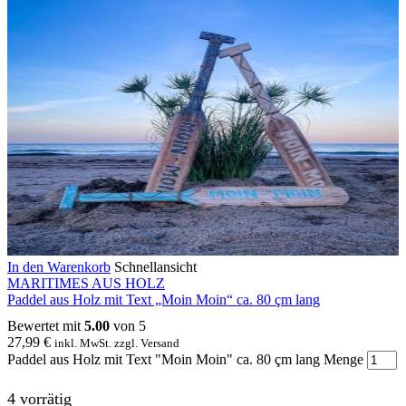
In den Warenkorb
Schnellansicht
MARITIMES AUS HOLZ
Paddel aus Holz mit Text „Moin Moin“ ca. 80 çm lang
Bewertet mit
5.00
von 5
27,99
€
inkl. MwSt. zzgl. Versand
Paddel aus Holz mit Text "Moin Moin" ca. 80 çm lang Menge
4 vorrätig