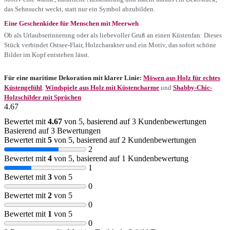
das Sehnsucht weckt, statt nur ein Symbol abzubilden.
Eine Geschenkidee für Menschen mit Meerweh
Ob als Urlaubserinnerung oder als liebevoller Gruß an einen Küstenfan: Dieses
Stück verbindet Ostsee-Flair, Holzcharakter und ein Motiv, das sofort schöne
Bilder im Kopf entstehen lässt.
Für eine maritime Dekoration mit klarer Linie:
Möwen aus Holz für echtes
Küstengefühl
,
Windspiele aus Holz mit Küstencharme
und
Shabby-Chic-
Holzschilder mit Sprüchen
4.67
Bewertet mit
4.67
von 5, basierend auf
3
Kundenbewertungen
Basierend auf 3 Bewertungen
Bewertet mit
5
von 5, basierend auf
2
Kundenbewertungen
2
Bewertet mit
4
von 5, basierend auf
1
Kundenbewertung
1
Bewertet mit
3
von 5
0
Bewertet mit
2
von 5
0
Bewertet mit
1
von 5
0