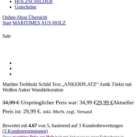
HOLZSCHILDER
Gutscheine
Online-Shop Übersicht
Start
MARITIMES AUS HOLZ
Sale
Maritim Treibholz Schild Text „ANKERPLATZ“ Antik Türkis mit
Weißen Anker Wanddekoration
34,99
€
Ursprünglicher Preis war: 34,99 €
29,99
€
Aktueller
Preis ist: 29,99 €.
inkl. MwSt. zzgl. Versand
Bewertet mit
4.67
von 5, basierend auf
3
Kundenbewertungen
(
3
Kundenrezensionen)
Diese
maritime Deko aus Holz
holt mit Anker sowie einer Farbgebung in