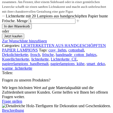
zusammen. Am Fenster, über einem Sideboard oder in einer gemütlichen
Leseecke schafft sie einen sanften Lichtakzent und macht auch unbeleuchtet
mit ihrer charaktervollen Gestaltung eine gute Figur.
Lichterkette mit 20 Lampions aus handgeschöpften Papier bunte
Frösche. Menge
In den Warenkorb
oder
Jetzt kaufen
Zur Wunschliste hinzufügen
Categories:
LICHTERKETTEN AUS HANDGESCHÖPFTEN
PAPIER LAMPIONS
Tags:
cosy_lights
,
cottonball
,
Dekolichterkette
,
frosch
,
frösche
,
handmade_cotton_lightzs
,
Kugellichterkette
,
lichterkette
,
Lichterkette_CE
,
papieerlampions_handbemalt
,
papierlampions_kühe
,
smart_deko
,
warme_lichterkette
Teilen:
Fragen zu unseren Produkten?
Wir legen höchsten Wert auf gute Materialqualität und die
Zufriedenheit unserer Kunden. Gerne helfen wir Ihnen bei offenen
Fragen weiter.
Frage stellen
Beschreibung