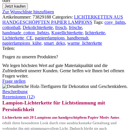
oder
Jetzt kaufen
Zur Wunschliste hinzufügen
Artikelnummer:
73829188
Categories:
LICHTERKETTEN AUS
HANDGESCHÖPFTEN PAPIER LAMPIONS
Tags:
cosy_lights
,
cottonball
,
Dekolichterkette
,
frosch
,
frösche
,
handmade_cotton_lightzs
,
Kugellichterkette
,
lichterkette
,
Lichterkette_CE
,
papieerlampions_handbemalt
,
papierlampions_kühe
,
smart_deko
,
warme_lichterkette
Teilen:
Fragen zu unseren Produkten?
Wir legen höchsten Wert auf gute Materialqualität und die
Zufriedenheit unserer Kunden. Gerne helfen wir Ihnen bei offenen
Fragen weiter.
Frage stellen
Beschreibung
Rezensionen (12)
Lampion-Lichterkette für Lichtstimmung mit
Persönlichkeit
Lichterkette mit 20 Lampions aus handgeschöpftem Papier Motiv Autos
erhält ihren besonderen Look durch eine ausdrucksstarke Gestaltung und
verbindet ihn mit stimmungsvollem Licht. Dadurch bleibt sie auch