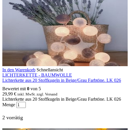
In den Warenkorb
Schnellansicht
LICHTERKETTE - BAUMWOLLE
Lichterkette aus 20 Stoffkugeln in Beige/Grau Farbtöne. LK 026
Bewertet mit
0
von 5
29,99
€
inkl. MwSt. zzgl. Versand
Lichterkette aus 20 Stoffkugeln in Beige/Grau Farbtöne. LK 026
Menge
2 vorrätig