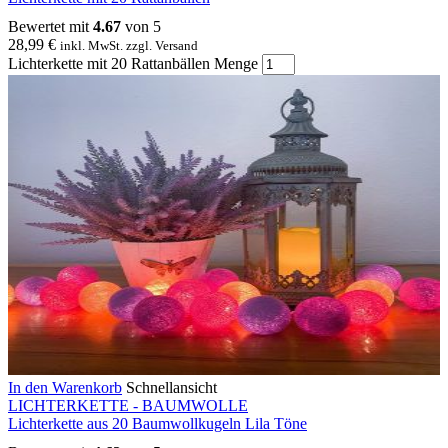
Bewertet mit
4.67
von 5
28,99
€
inkl. MwSt. zzgl. Versand
Lichterkette mit 20 Rattanbällen Menge
In den Warenkorb
Schnellansicht
LICHTERKETTE - BAUMWOLLE
Lichterkette aus 20 Baumwollkugeln Lila Töne