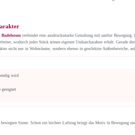
arakter
n Badehosen
verbindet eine ausdrucksstarke Gestaltung mit sanfter Bewegung. D
beitet, wodurch jedes Stück seinen eigenen Unikatcharakter erhält. Gerade di
akter nicht nur in Wohnräume, sondern ebenso in geschützte Außenbereiche, auf
bendig wird
 geeignet
n bewegten Szene. Schon ein leichter Luftzug bringt das Motiv in Bewegung und