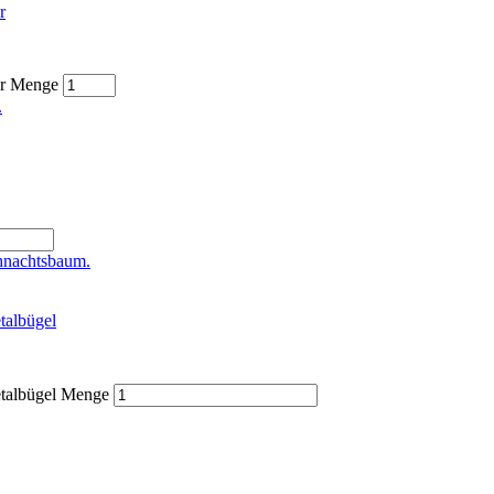
r
er Menge
talbügel
etalbügel Menge