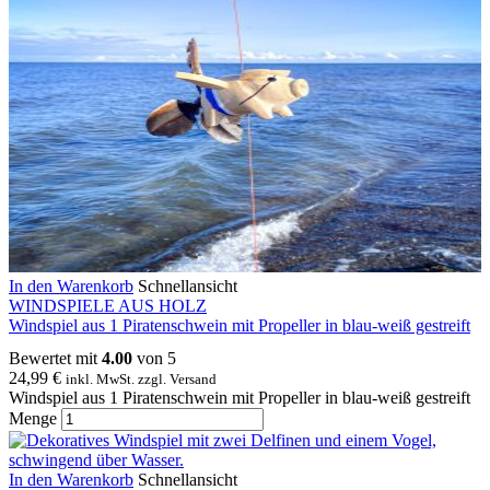
In den Warenkorb
Schnellansicht
WINDSPIELE AUS HOLZ
Windspiel aus 1 Piratenschwein mit Propeller in blau-weiß gestreift
Bewertet mit
4.00
von 5
24,99
€
inkl. MwSt. zzgl. Versand
Windspiel aus 1 Piratenschwein mit Propeller in blau-weiß gestreift
Menge
In den Warenkorb
Schnellansicht