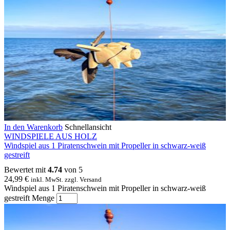
In den Warenkorb
Schnellansicht
WINDSPIELE AUS HOLZ
Windspiel aus 1 Piratenschwein mit Propeller in schwarz-weiß
gestreift
Bewertet mit
4.74
von 5
24,99
€
inkl. MwSt. zzgl. Versand
Windspiel aus 1 Piratenschwein mit Propeller in schwarz-weiß
gestreift Menge