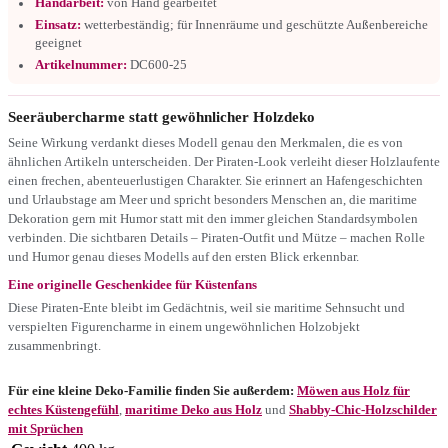
Handarbeit:
von Hand gearbeitet
Einsatz:
wetterbeständig; für Innenräume und geschützte Außenbereiche
geeignet
Artikelnummer:
DC600-25
Seeräubercharme statt gewöhnlicher Holzdeko
Seine Wirkung verdankt dieses Modell genau den Merkmalen, die es von
ähnlichen Artikeln unterscheiden. Der Piraten-Look verleiht dieser Holzlaufente
einen frechen, abenteuerlustigen Charakter. Sie erinnert an Hafengeschichten
und Urlaubstage am Meer und spricht besonders Menschen an, die maritime
Dekoration gern mit Humor statt mit den immer gleichen Standardsymbolen
verbinden. Die sichtbaren Details – Piraten-Outfit und Mütze – machen Rolle
und Humor genau dieses Modells auf den ersten Blick erkennbar.
Eine originelle Geschenkidee für Küstenfans
Diese Piraten-Ente bleibt im Gedächtnis, weil sie maritime Sehnsucht und
verspielten Figurencharme in einem ungewöhnlichen Holzobjekt
zusammenbringt.
Für eine kleine Deko-Familie finden Sie außerdem:
Möwen aus Holz für
echtes Küstengefühl
,
maritime Deko aus Holz
und
Shabby-Chic-Holzschilder
mit Sprüchen