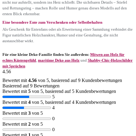
nicht nur aufstellt, sondern ins Herz schließt. Die sichtbaren Details – Stiefel
und Rettungsring – machen Rolle und Humor genau dieses Modells auf den
ersten Blick erkennbar.
Eine besondere Ente zum Verschenken oder Selbstbehalten
Als Geschenk für Entenfans oder als Erweiterung einer Sammlung verbindet die
Figur natürlichen Holzcharakter, Humor und eine Gestaltung, die nicht
austauschbar wirkt.
Für eine kleine Deko-Familie finden Sie außerdem:
Möwen aus Holz für
echtes Küstengefühl
,
maritime Deko aus Holz
und
Shabby-Chic-Holzschilder
mit Sprüchen
4.56
Bewertet mit
4.56
von 5, basierend auf
9
Kundenbewertungen
Basierend auf 9 Bewertungen
Bewertet mit
5
von 5, basierend auf
5
Kundenbewertungen
5
Bewertet mit
4
von 5, basierend auf
4
Kundenbewertungen
4
Bewertet mit
3
von 5
0
Bewertet mit
2
von 5
0
Bewertet mit
1
von 5