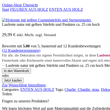
Online-Shop Übersicht
Start
FIGUREN AUS HOLZ
ENTEN AUS HOLZ
Laufente natur mit gelben Stiefeln und Punkten ca. 25 cm hoch
29,99
€
inkl. MwSt. zzgl. Versand
Bewertet mit
5.00
von 5, basierend auf
12
Kundenbewertungen
(
12
Kundenrezensionen)
Für alle, die Dekoration mit eigener Persönlichkeit mögen, ist diese
Laufente
Fensterbank oder Küchenzeile einen humorvollen Akzent und eignet sich ebe
Laufente natur mit gelben Stiefeln und Punkten ca. 25 cm hoch M
In den Warenkorb
oder
Jetzt kaufen
Zur Wunschliste hinzufügen
Categories:
ENTEN AUS HOLZ
Tags:
Charlie_Chaplin_grau
,
Deko
Teilen:
Fragen zu unseren Produkten?
Wir legen höchsten Wert auf gute Materialqualität und die Zufriedenh