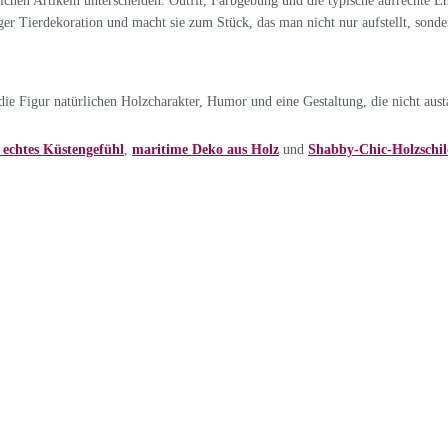
chen Artikeln unterscheiden. Outfit, Farbgebung und die typische aufrechte 
biger Tierdekoration und macht sie zum Stück, das man nicht nur aufstellt, sonde
e Figur natürlichen Holzcharakter, Humor und eine Gestaltung, die nicht aust
echtes Küstengefühl
,
maritime Deko aus Holz
und
Shabby-Chic-Holzschil