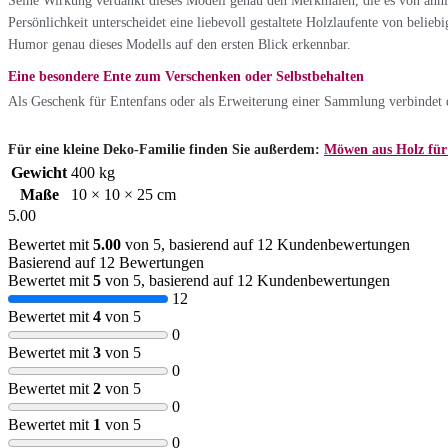
Seine Wirkung verdankt dieses Modell genau den Merkmalen, die es von ähnli
Persönlichkeit unterscheidet eine liebevoll gestaltete Holzlaufente von belie
Humor genau dieses Modells auf den ersten Blick erkennbar.
Eine besondere Ente zum Verschenken oder Selbstbehalten
Als Geschenk für Entenfans oder als Erweiterung einer Sammlung verbindet di
Für eine kleine Deko-Familie finden Sie außerdem:
Möwen aus Holz für 
Gewicht
400 kg
Maße
10 × 10 × 25 cm
5.00
Bewertet mit
5.00
von 5, basierend auf
12
Kundenbewertungen
Basierend auf 12 Bewertungen
Bewertet mit
5
von 5, basierend auf
12
Kundenbewertungen
12
Bewertet mit
4
von 5
0
Bewertet mit
3
von 5
0
Bewertet mit
2
von 5
0
Bewertet mit
1
von 5
0