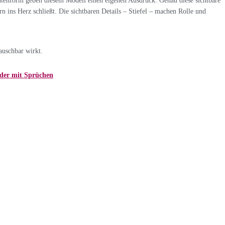
Entenform geben diesem Modell einen eigenen Ausdruck. Genau diese sichtbare
rn ins Herz schließt. Die sichtbaren Details – Stiefel – machen Rolle und
auschbar wirkt.
der mit Sprüchen