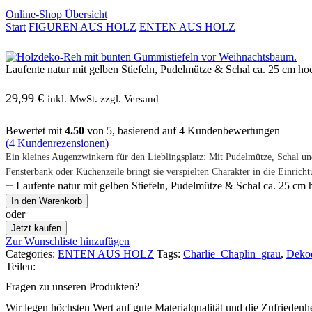
Online-Shop Übersicht
Start
FIGUREN AUS HOLZ
ENTEN AUS HOLZ
Laufente natur mit gelben Stiefeln, Pudelmütze & Schal ca. 25 cm ho
29,99
€
inkl. MwSt. zzgl. Versand
Bewertet mit
4.50
von 5, basierend auf
4
Kundenbewertungen
(
4
Kundenrezensionen)
Ein kleines Augenzwinkern für den Lieblingsplatz: Mit Pudelmütze, Schal und
Fensterbank oder Küchenzeile bringt sie verspielten Charakter in die Einrich
Laufente natur mit gelben Stiefeln, Pudelmütze & Schal ca. 25 c
In den Warenkorb
oder
Jetzt kaufen
Zur Wunschliste hinzufügen
Categories:
ENTEN AUS HOLZ
Tags:
Charlie_Chaplin_grau
,
Deko
Teilen:
Fragen zu unseren Produkten?
Wir legen höchsten Wert auf gute Materialqualität und die Zufriedenh