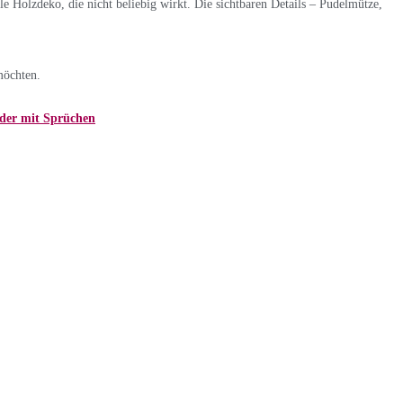
ale Holzdeko, die nicht beliebig wirkt. Die sichtbaren Details – Pudelmütze,
möchten.
der mit Sprüchen