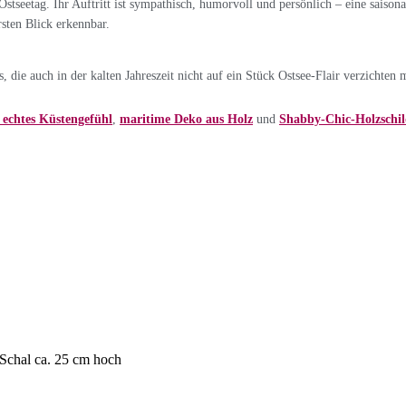
Ostseetag. Ihr Auftritt ist sympathisch, humorvoll und persönlich – eine saison
sten Blick erkennbar.
die auch in der kalten Jahreszeit nicht auf ein Stück Ostsee-Flair verzichten 
echtes Küstengefühl
,
maritime Deko aus Holz
und
Shabby-Chic-Holzschil
 Schal ca. 25 cm hoch