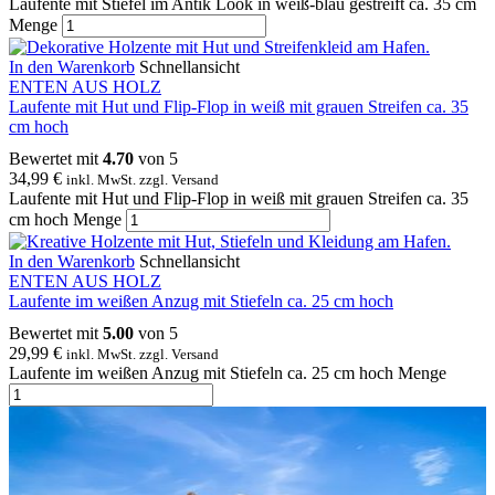
Laufente mit Stiefel im Antik Look in weiß-blau gestreift ca. 35 cm
Menge
In den Warenkorb
Schnellansicht
ENTEN AUS HOLZ
Laufente mit Hut und Flip-Flop in weiß mit grauen Streifen ca. 35
cm hoch
Bewertet mit
4.70
von 5
34,99
€
inkl. MwSt. zzgl. Versand
Laufente mit Hut und Flip-Flop in weiß mit grauen Streifen ca. 35
cm hoch Menge
In den Warenkorb
Schnellansicht
ENTEN AUS HOLZ
Laufente im weißen Anzug mit Stiefeln ca. 25 cm hoch
Bewertet mit
5.00
von 5
29,99
€
inkl. MwSt. zzgl. Versand
Laufente im weißen Anzug mit Stiefeln ca. 25 cm hoch Menge